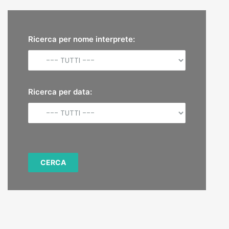
Dal leader nei farmaci vegetali: la
Ricerca per nome interprete:
Fitoingegneria
Radisson Blu Hotel, Milano
25 Maggio 2026
Ricerca per data:
Ottimizzazione della salute della
mammella mediante la
vaccinazione
Hotel San Giovanni Resort, Saluzzo
(CN) Sala Congressi Novecento,
Pegognaga (MN)
18 Maggio 2026
Congresso Multisala SIVAR/SIB