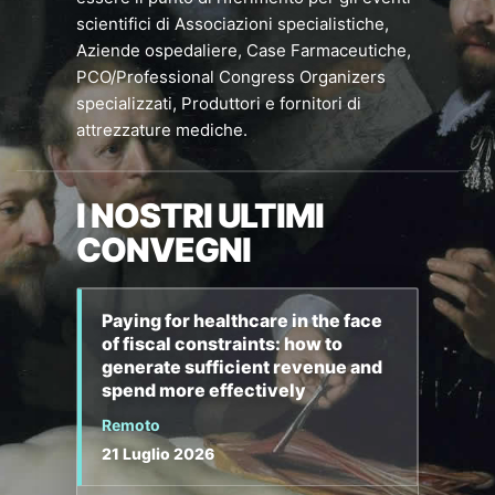
scientifici di Associazioni specialistiche,
Aziende ospedaliere, Case Farmaceutiche,
PCO/Professional Congress Organizers
specializzati, Produttori e fornitori di
attrezzature mediche.
I NOSTRI ULTIMI
CONVEGNI
Paying for healthcare in the face
of fiscal constraints: how to
generate sufficient revenue and
spend more effectively
Remoto
21 Luglio 2026