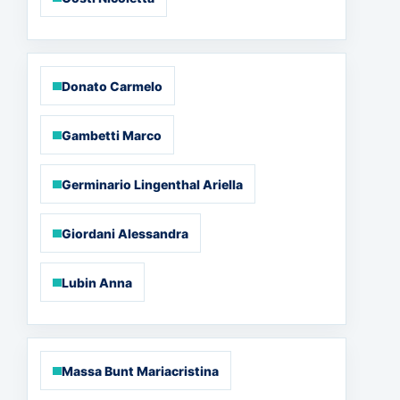
riempimento, da incollaggio e
ricostruzione
Remote Interpreting Platform
22 Aprile 2026
Donato Carmelo
Gambetti Marco
La gestione del rischio
Bluetongue: criteri, calendari,
protocolli
Germinario Lingenthal Ariella
Remote Interpreting Platform
21 Aprile 2026
Giordani Alessandra
Lubin Anna
La crescente minaccia delle
micotossine e tecnologie
avanzate di mitigazione
ASSOAVI, ForlÃ¬
Massa Bunt Mariacristina
17 Aprile 2026