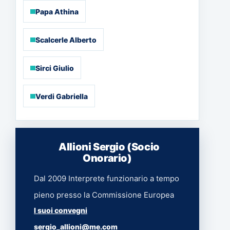
Papa Athina
Innovation in Smart Glucose
Health Technology
Scalcerle Alberto
Milano
17 Aprile 2026
Sirci Giulio
Verdi Gabriella
Yes, We Can...make Palliative
Care great again
Saracen Sands Hotel & Congress
Centre, Isola delle Femmine (Pa)
Allioni Sergio (Socio
16 Aprile 2026
Onorario)
Dal 2009 Interprete funzionario a tempo
La crescente minaccia delle
pieno presso la Commissione Europea
micotossine e tecnologie
avanzate di mitigazione
I suoi convegni
Romano Palace Hotel (CT)
sergio_allioni@me.com