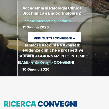
Accademia di Patologia Clinica:
Biochimica e Endocrinologia 2
Remote Interpreting Platform
11 Giugno 2026
VEDI TUTTI I CONVEGNI →
Farmaci e vaccini RNA-based:
evidenze cliniche e prospettive
future
DAL 1992 AGGIORNAMENTO IN TEMPO
1027
REALE:
CONVEGNI
Grand Hotel Baglioni, Firenze
10 Giugno 2026
SCIVAC RIMINI 2026
Palacongressi, Rimini
29 Maggio 2026
RICERCA
CONVEGNI