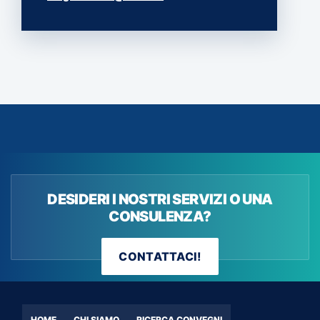
15 Aprile 2026
Incontro SOVI - L'occhio del gatto
Centro Studi Palazzo Trecchi,
Cremona
11 Aprile 2026
Intelligenza Artificiale: dalla
patologia al dato e come
DESIDERI I NOSTRI SERVIZI O UNA
interpretarlo
CONSULENZA?
Sala Convegni Da Rosetta, Passarena
(CR)
CONTATTACI!
25 Marzo 2026
L'innovazione nel controllo
HOME
CHI SIAMO
RICERCA CONVEGNI